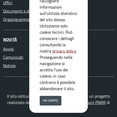
raccogliere
Uffici
informazioni
Documenti e dati
sull’utilizzo statistico
Organigramma
del sito stesso.
Utilizziamo solo
cookie tecnici. Può
conoscere i dettagli
NOVITÀ
consultando la
Avvisi
nostra
privacy policy
.
Comunicati
Proseguendo nella
navigazione si
Notizie
accetta l’uso dei
cookie; in caso
contrario è possibile
abbandonare il sito.
Il sito istituzionale della Provincia di Brescia è un progetto
HO CAPITO
realizzato da
Secoval srl
con la
Soluzione Comuni PNRR
di
ISWEB S.p.A.