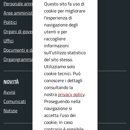
Personale amministrativo
Questo sito fa uso di
cookie per migliorare
Aree amministrative
l’esperienza di
Politici
navigazione degli
Organi di governo
utenti e per
raccogliere
Uffici
informazioni
Documenti e dati
sull’utilizzo statistico
Organigramma
del sito stesso.
Utilizziamo solo
cookie tecnici. Può
conoscere i dettagli
NOVITÀ
consultando la
Avvisi
nostra
privacy policy
.
Proseguendo nella
Comunicati
navigazione si
Notizie
accetta l’uso dei
cookie; in caso
contrario è possibile