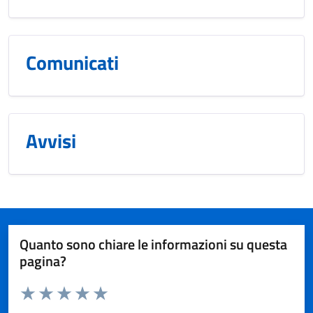
Comunicati
Avvisi
Quanto sono chiare le informazioni su questa
pagina?
Valuta da 1 a 5 stelle la pagina
Valuta 1 stelle su 5
Valuta 2 stelle su 5
Valuta 3 stelle su 5
Valuta 4 stelle su 5
Valuta 5 stelle su 5