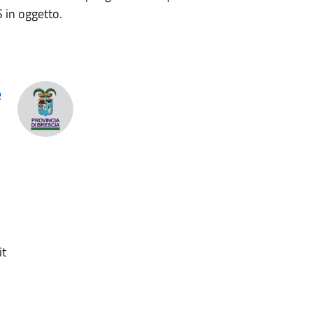
 in oggetto.
e
it