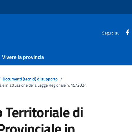
Seguici su
Vivere la provincia
/
Documenti (tecnici) di supporto
/
iale in attuazione della Legge Regionale n. 15/2024
 Territoriale di
rovinciale in