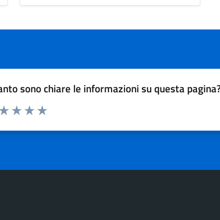
nto sono chiare le informazioni su questa pagina
 da 1 a 5 stelle la pagina
ta 1 stelle su 5
Valuta 2 stelle su 5
Valuta 3 stelle su 5
Valuta 4 stelle su 5
Valuta 5 stelle su 5